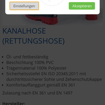
Einstellungen
Akzeptieren
KANALHOSE
(RETTUNGSHOSE)
Öl- und fettbeständig
Beschichtung 100% PVC
Trägermaterial 100% Polyester
Sicherheitsstiefel EN ISO 20345:2011 mit
durchtrittssicherer Sohle und Zehenschutzkappe
Komfortauffanggurt gemäß EN 361
Zulasung nach EN 361 und EN 1497
Hersteller: